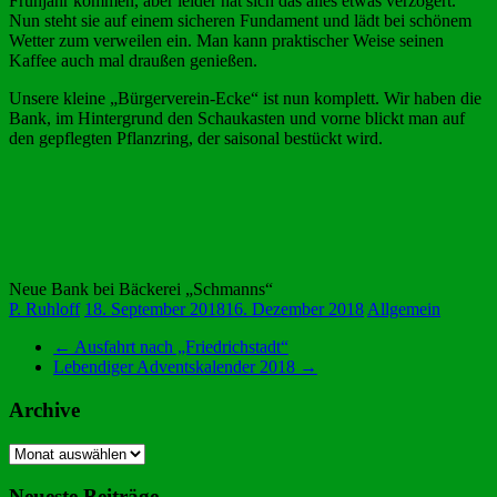
Frühjahr kommen, aber leider hat sich das alles etwas verzögert.
Nun steht sie auf einem sicheren Fundament und lädt bei schönem
Wetter zum verweilen ein. Man kann praktischer Weise seinen
Kaffee auch mal draußen genießen.
Unsere kleine „Bürgerverein-Ecke“ ist nun komplett. Wir haben die
Bank, im Hintergrund den Schaukasten und vorne blickt man auf
den gepflegten Pflanzring, der saisonal bestückt wird.
Neue Bank bei Bäckerei „Schmanns“
P. Ruhloff
18. September 2018
16. Dezember 2018
Allgemein
←
Ausfahrt nach „Friedrichstadt“
Lebendiger Adventskalender 2018
→
Archive
Archive
Neueste Beiträge